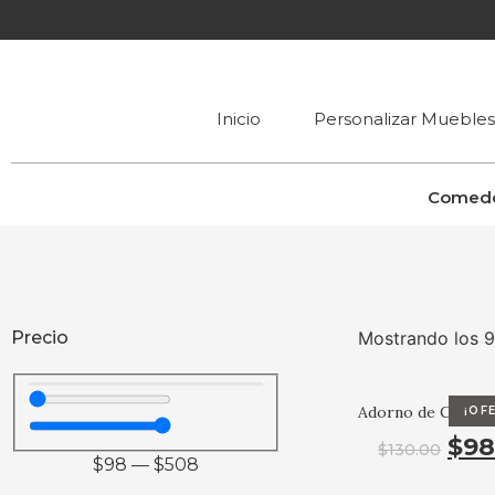
Inicio
Personalizar Muebles
Comed
Precio
Mostrando los 9
Adorno de Caballo
¡OF
$
98
$
130.00
$
98
—
$
508