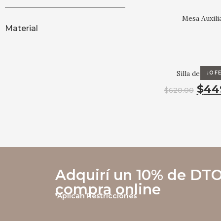
Mesa Auxili
Material
Silla de come
¡OF
$
44
$
620.00
Adquirí un 10% de DTO
compra online
*Aplican Restricciones